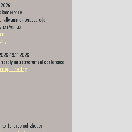
.2026
 konference
or alle ammeinteresserede
anen Aarhus
am
ding
.2026-19.11.2026
riendly initiative virtual conference
m og tilmelding
e konferencemuligheder