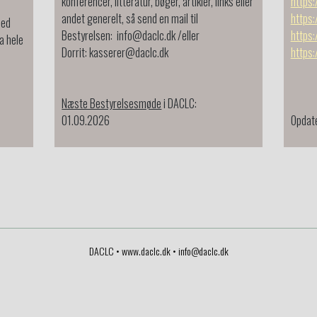
konferencer, litteratur, bøger, artikler, links eller
https:
andet generelt, så send en mail til
https:
med
Bestyrelsen: info@daclc.dk /eller
https:
a hele
Dorrit: kasserer@daclc.dk
https:
Næste Bestyrelsesmøde
i DACLC:
01.09.2026
Opdat
DACLC • www.daclc.dk •
info@daclc.dk