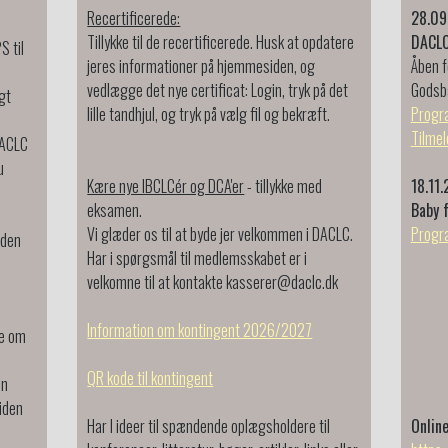
Recertificerede:
28.09
Tillykke til de recertificerede. Husk at opdatere
DACLC
S til
jeres informationer på hjemmesiden, og
Åben f
vedlægge det nye certificat: Login, tryk på det
Godsb
gt
lille tandhjul, og tryk på vælg fil og bekræft.
Progr
Tilmel
DACLC
au
Kære nye IBCLCér og DCA'er
- tillykke med
18.11
eksamen.
Baby f
Vi glæder os til at byde jer velkommen i DACLC.
Progra
 den
Har i spørgsmål til medlemsskabet er i
velkomne til at kontakte kasserer@daclc.dk
Information om kontingent 2026/2027
e om
QR kode til kontingent
en
iden
Har I ideer til spændende oplægsholdere til
Onlin