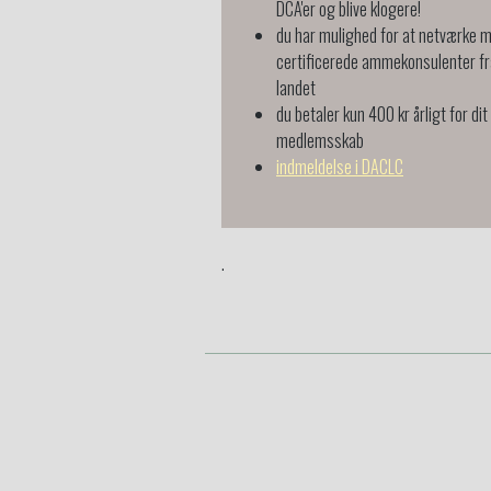
DCA'er og blive klogere!
du har mulighed for at netværke 
certificerede ammekonsulenter fr
landet
du betaler kun 400 kr årligt for dit
medlemsskab
indmeldelse i DACLC
.