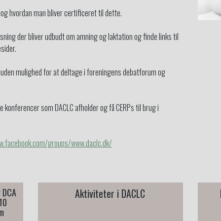
og hvordan man bliver certificeret til dette.
sning der bliver udbudt om amning og laktation og finde links til
sider.
suden mulighed for at deltage i foreningens debatforum og
 de konferencer som DACLC afholder og få CERPs til brug i
w.facebook.com/groups/www.daclc.dk/
r DCA
Aktiviteter i DACLC
 10
Sæ
em