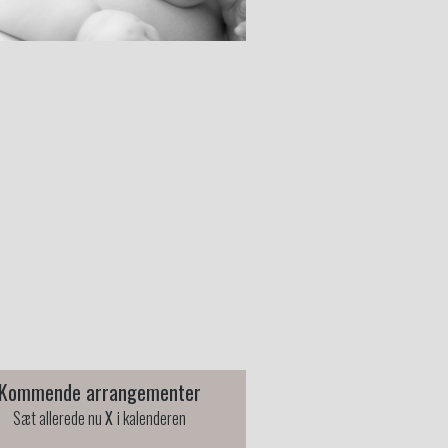
Kommende arrangementer
t allerede nu
X
i kalenderen