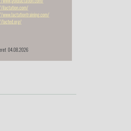
//www.goldlactation.com/
//ilactation.com/
//www.lactationtraining.com/
//lacted.org/
eret 04.08.2026